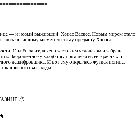
=================
дожница — и новый выживший, Хонас Васкес. Новым миром стало
ке, эксклюзивному косметическому предмету Хонаса.
сти. Она была изувечена жестоким человеком и забрана
ься по Заброшенному кладбищу прямиком из ее мрачных и
тного дешифровщика. И вот ему открылась жуткая истина.
 как просчитывать ходы.
ГАЗИНЕ 📦
💎