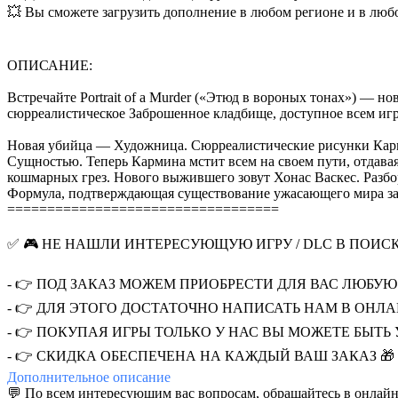
💥 Вы сможете загрузить дополнение в любом регионе и в люб
ОПИСАНИЕ:
Встречайте Portrait of a Murder («Этюд в вороных тонах») — 
сюрреалистическое Заброшенное кладбище, доступное всем игр
Новая убийца — Художница. Сюрреалистические рисунки Карм
Сущностью. Теперь Кармина мстит всем на своем пути, отдава
кошмарных грез. Нового выжившего зовут Хонас Васкес. Разбо
Формула, подтверждающая существование ужасающего мира за 
==================================
✅ 🎮 НЕ НАШЛИ ИНТЕРЕСУЮЩУЮ ИГРУ / DLC В ПОИС
- 👉 ПОД ЗАКАЗ МОЖЕМ ПРИОБРЕСТИ ДЛЯ ВАС ЛЮБУЮ И
- 👉 ДЛЯ ЭТОГО ДОСТАТОЧНО НАПИСАТЬ НАМ В ОНЛ
- 👉 ПОКУПАЯ ИГРЫ ТОЛЬКО У НАС ВЫ МОЖЕТЕ БЫТЬ
- 👉 СКИДКА ОБЕСПЕЧЕНА НА КАЖДЫЙ ВАШ ЗАКАЗ 🎁
Дополнительное
описание
💬 По всем интересующим вас вопросам, обращайтесь в онлайн