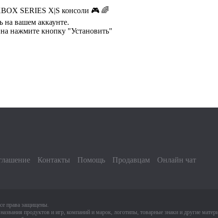
 XBOX SERIES X|S консоли 🎮 🌈
ь на вашем аккаунте.
зина нажмите кнопку "Установить"
глашение
Контакты
Помощь
Продавцам
Онлайн чат
се права защищены.
 названия продуктов и игр, компаний и марок, логотипы, товарные знаки и другие матер