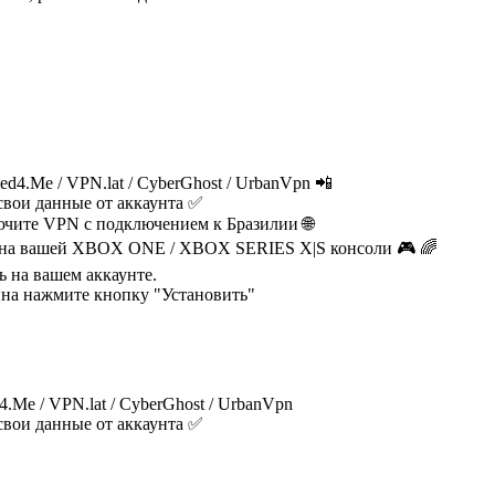
d4.Me / VPN.lat / CyberGhost / UrbanVpn 📲
свои данные от аккаунта ✅
ючите VPN c подключением к Бразилии 🌐
гру на вашей XBOX ONE / XBOX SERIES X|S консоли 🎮 🌈
ь на вашем аккаунте.
зина нажмите кнопку "Установить"
.Me / VPN.lat / CyberGhost / UrbanVpn
свои данные от аккаунта ✅