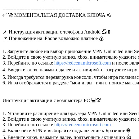
============================
✅ 🚀 МОМЕНТАЛЬНАЯ ДОСТАВКА КЛЮЧА 💨
============================
📌 Инструкция активации с телефона Android 📠📱
📌 Приложение на iPhone возможно платное 💰
1. Загрузите любое на выбор приложение VPN Unlimited или See
2. Войдите в свою учетную запись xbox, внимательно укажите 
3. Перейдите по ссылке
https://redeem.microsoft.com
и после вкл
4. Введите ключ, нажмите далее и активируйте, загрузите и
5. Иногда требуется перезагрузка консоли, чтобы игра появилас
6. Игра отображается в разделе "мои игры" или в поиске мага
Инструкция активации с компьютера PC 💻💯
1. Установите расширение для браузера VPN Unlimited или Seed4
2. Войдите в свою учетную запись xbox, внимательно укажите 
3. Перейдите по ссылке
https://redeem.microsoft.com
4. Включайте VPN и выбирайте подключение к Бразилии 🌐
5. Введите ключ, нажмите далее, подтвердить активацию 👍