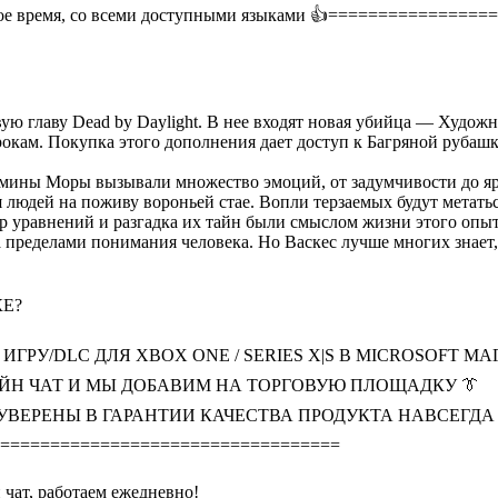
ое время, со всеми доступными языками 👍
=================
новую главу Dead by Daylight. В нее входят новая убийца — Ху
окам. Покупка этого дополнения дает доступ к Багряной рубаш
ины Моры вызывали множество эмоций, от задумчивости до яро
я людей на поживу вороньей стае. Вопли терзаемых будут метат
р уравнений и разгадка их тайн были смыслом жизни этого опы
пределами понимания человека. Но Васкес лучше многих знает,
КЕ?
ГРУ/DLC ДЛЯ XBOX ONE / SERIES X|S В MICROSOFT МА
АЙН ЧАТ И МЫ ДОБАВИМ НА ТОРГОВУЮ ПЛОЩАДКУ 👔
 УВЕРЕНЫ В ГАРАНТИИ КАЧЕСТВА ПРОДУКТА НАВСЕГДА 
==================================
 чат, работаем ежедневно!