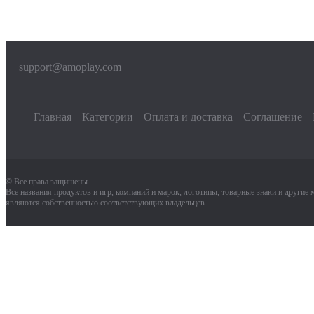
support@amoplay.com
Главная
Категории
Оплата и доставка
Соглашение
© Все права защищены.
Все названия продуктов и игр, компаний и марок, логотипы, товарные знаки и другие
являются собственностью соответствующих владельцев.