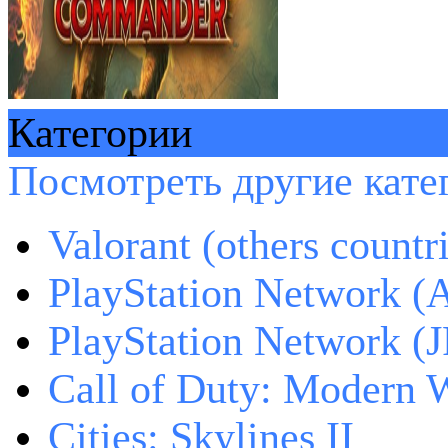
Категории
Посмотреть другие катег
Valorant (others countr
PlayStation Network (
PlayStation Network (J
Call of Duty: Modern W
Cities: Skylines II