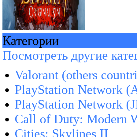
Категории
Посмотреть другие катег
Valorant (others countr
PlayStation Network (
PlayStation Network (J
Call of Duty: Modern W
Cities: Skylines II