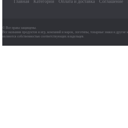
Главная
Категории
Оплата и доставка
Соглашение
© Все права защищены.
Все названия продуктов и игр, компаний и марок, логотипы, товарные знаки и другие
являются собственностью соответствующих владельцев.