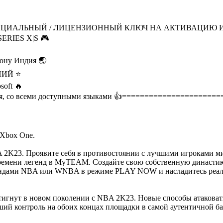
ИЦИАЛЬНЫЙ / ЛИЦЕНЗИОННЫЙ КЛЮЧ НА АКТИВАЦИЮ 
RIES X|S 🎮
иону Индия 🌏
НИЙ ⭐
soft 🔥
я, со всеми доступными языками 👍
======================
 Xbox One.
BA 2K23. Проявите себя в противостоянии с лучшими игроками
ремени легенд в MyTEAM. Создайте свою собственную династию
мандами NBA или WNBA в режиме PLAY NOW и насладитесь реал
игнут в новом поколении с NBA 2K23. Новые способы атаковат
ший контроль на обоих концах площадки в самой аутентичной ба