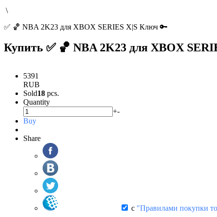
\
✅ 🏀 NBA 2K23 для XBOX SERIES X|S Ключ 🔑
Купить ✅ 🏀 NBA 2K23 для XBOX SERIE
5391
RUB
Sold
18
pcs.
Quantity
+
-
Buy
Share
с
"Правилами покупки то