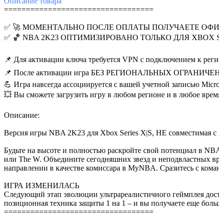
Описание
товара
==================================
✅ 🚀 МОМЕНТАЛЬНО ПОСЛЕ ОПЛАТЫ ПОЛУЧАЕТЕ ОФ
✅ 🏀 NBA 2K23 ОПТИМИЗИРОВАНО ТОЛЬКО ДЛЯ XBOX SE
📌 Для активации ключа требуется VPN с подключением к рег
📌 После активации игра БЕЗ РЕГИОНАЛЬНЫХ ОГРАНИЧЕ
💪 Игра навсегда ассоциируется с вашей учетной записью Micro
💥 Вы сможете загрузить игру в любом регионе и в любое врем
Описание:
Версия игры NBA 2K23 для Xbox Series X|S, НЕ совместимая с
Будьте на высоте и полностью раскройте свой потенциал в N
или The W. Объедините сегодняшних звезд и неподвластных в
направлении в качестве комиссара в MyNBA. Сразитесь с ко
ИГРА ИЗМЕНИЛАСЬ
Следующий этап эволюции ультрареалистичного геймплея дост
позиционная техника защиты 1 на 1 – и вы получаете еще боль
==================================