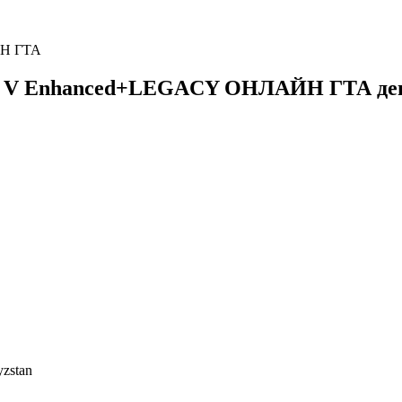
ЙН ГТА
to V Enhanced+LEGACY ОНЛАЙН ГТА де
yzstan