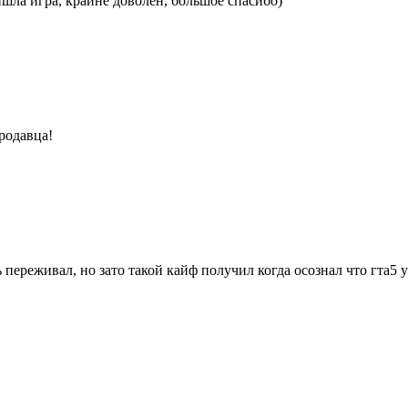
шла игра, крайне доволен, большое спасибо)
продавца!
ь переживал, но зато такой кайф получил когда осознал что гта5