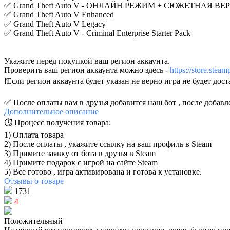
✅ Grand Theft Auto V - ОНЛАЙН РЕЖИМ + СЮЖЕТНАЯ ВЕ
✅ Grand Theft Auto V Enhanced
✅ Grand Theft Auto V Legacy
✅ Grand Theft Auto V - Criminal Enterprise Starter Pack
Укажите перед покупкой ваш регион аккаунта.
Проверить ваш регион аккаунта можно здесь -
https://store.ste
❗️Если регион аккаунта будет указан не верно игра не будет дост
✅ После оплаты вам в друзья добавится наш бот , после добавл
Дополнительное
описание
⏱️ Процесс получения товара:
1) Оплата товара
2) После оплаты , укажите ссылку на ваш профиль в Steam
3) Примите заявку от бота в друзья в Steam
4) Примите подарок с игрой на сайте Steam
5) Все готово , игра активирована и готова к установке.
Отзывы
о товаре
1731
4
Положительный