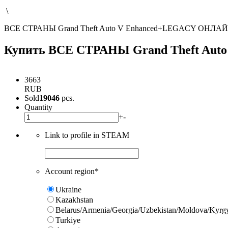
\
ВСЕ СТРАНЫ Grand Theft Auto V Enhanced+LEGACY ОНЛА
Купить ВСЕ СТРАНЫ Grand Theft Au
3663
RUB
Sold
19046
pcs.
Quantity
+
-
Link to profile in STEAM
Account region
*
Ukraine
Kazakhstan
Belarus/Armenia/Georgia/Uzbekistan/Moldova/Kyrg
Turkiye