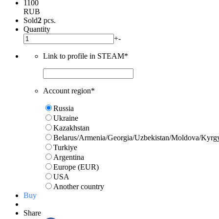
1100
RUB
Sold
2
pcs.
Quantity
+
-
Link to profile in STEAM
*
Account region
*
Russia
Ukraine
Kazakhstan
Belarus/Armenia/Georgia/Uzbekistan/Moldova/Kyrg
Turkiye
Argentina
Europe (EUR)
USA
Another country
Buy
Share